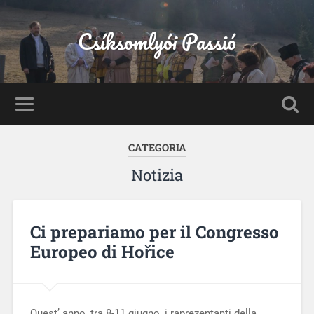
Csíksomlyói Passió
CATEGORIA
Notizia
Ci prepariamo per il Congresso
Europeo di Hořice
Quest’ anno, tra 8-11 giugno, i raprezentanti della