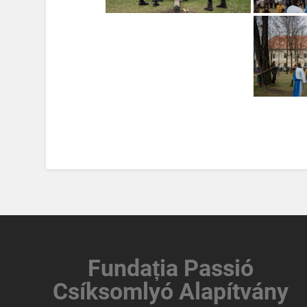
Fundația
Passió
Csíksomlyó Alapítvány