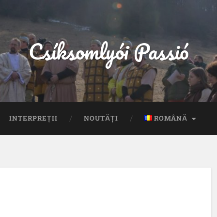
Csíksomlyói Passió
INTERPREȚII
NOUTĂȚI
ROMÂNĂ