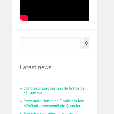
Latest news
Congresul Europasiunii de la Hořice
na Šumavě
Prezentare Duminica Floriilor în fața
Mănăstii franciscană din Șumuleu
Povestea patimilor lui Hristos la