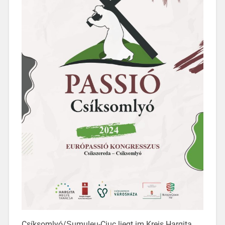
Csíksomlyó/Șumuleu-Ciuc liegt im Kreis Hargita