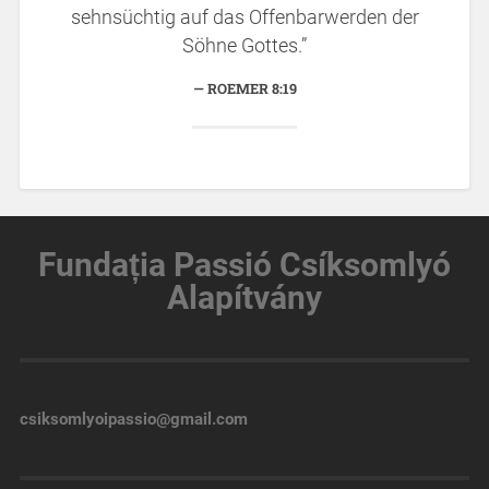
sehnsüchtig auf das Offenbarwerden der
Söhne Gottes.”
ROEMER 8:19
Fundația
Passió Csíksomlyó
Alapítvány
csiksomlyoipassio@gmail.com