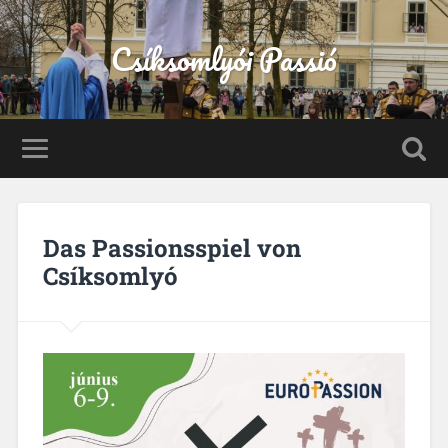
Csíksomlyói Passió
Das Passionsspiel von
Csíksomlyó