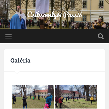
Csíksomlyói Passió
Galéria