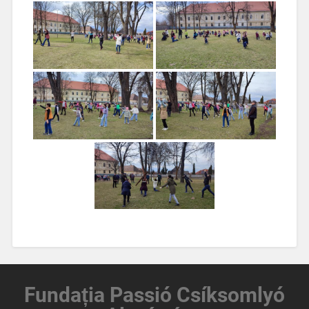
Fundația
Passió Csíksomlyó