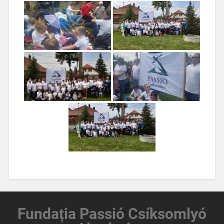
Fundația
Passió Csíksomlyó