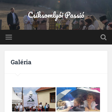
Csíksomlyói Passió
Galéria