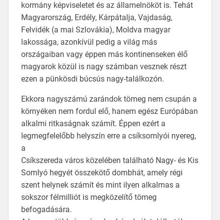
kormány képviseletet és az államelnököt is. Tehát
Magyarország, Erdély, Kárpátalja, Vajdaság,
Felvidék (a mai Szlovákia), Moldva magyar
lakossága, azonkívül pedig a világ más
országaiban vagy éppen más kontinenseken élő
magyarok közül is nagy számban vesznek részt
ezen a pünkösdi búcsús nagy-találkozón.
Ekkora nagyszámú zarándok tömeg nem csupán a
környéken nem fordul elő, hanem egész Európában
alkalmi ritkaságnak számít. Éppen ezért a
legmegfelelőbb helyszín erre a csíksomlyói nyereg,
a
Csíkszereda város közelében található Nagy- és Kis
Somlyó hegyét összekötő dombhát, amely régi
szent helynek számít és mint ilyen alkalmas a
sokszor félmilliót is megközelítő tömeg
befogadására.