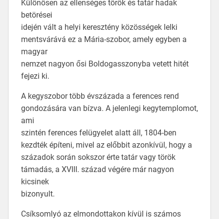
Különösen az ellenséges török és tatár hadak
betörései
idején vált a helyi keresztény közösségek lelki
mentsvárává ez a Mária-szobor, amely egyben a
magyar
nemzet nagyon ősi Boldogasszonyba vetett hitét
fejezi ki.
A kegyszobor több évszázada a ferences rend
gondozására van bízva. A jelenlegi kegytemplomot,
ami
szintén ferences felügyelet alatt áll, 1804-ben
kezdték építeni, mivel az előbbit azonkívül, hogy a
századok során sokszor érte tatár vagy török
támadás, a XVIII. század végére már nagyon
kicsinek
bizonyult.
Csíksomlyó az elmondottakon kívül is számos