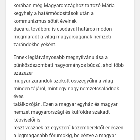
korában még Magyarországhoz tartozó Mária
kegyhely a határmódosítások után a
kommunizmus sötét éveinek
dacára, továbbra is csodával határos módon
megmaradt a világ magyarságának nemzeti
zarándokhelyeként.
Ennek leglátványosabb megnyilvánulása a
pünkösdszombati hagyományos búcsú, ahol több
százezer
magyar zarándok szokott összegyűlni a világ
minden tájáról, mint egy nagy nemzetcsaládnak
éves
találkozóján. Ezen a magyar egyház és magyar
nemzet magyarországi és külföldre szakadt
képviselői is
részt vesznek az egyszerű közemberektől egészen
a legmagasabb fórumokig, beleértve a magyar