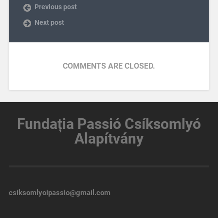
Previous post
Next post
COMMENTS ARE CLOSED.
Fundația
Passió Csíksomlyó
Alapítvány
csiksomlyoipassio@gmail.com