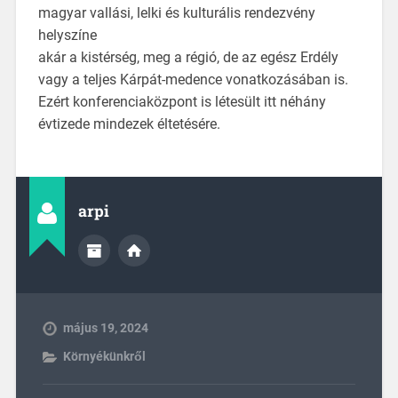
magyar vallási, lelki és kulturális rendezvény
helyszíne
akár a kistérség, meg a régió, de az egész Erdély
vagy a teljes Kárpát-medence vonatkozásában is.
Ezért konferenciaközpont is létesült itt néhány
évtizede mindezek éltetésére.
arpi
május 19, 2024
Környékünkről