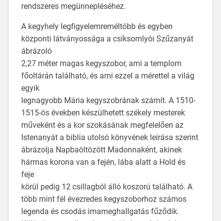
rendszeres megünnepléséhez.
A kegyhely legfigyelemreméltóbb és egyben
központi látványossága a csíksomlyói Szűzanyát
ábrázoló
2,27 méter magas kegyszobor, ami a templom
főoltárán található, és ami ezzel a mérettel a világ
egyik
legnagyobb Mária kegyszobrának számít. A 1510-
1515-ös években készülhetett székely mesterek
műveként és a kor szokásának megfelelően az
Istenanyát a biblia utolsó könyvének leírása szerint
ábrázolja Napbaöltözött Madonnaként, akinek
hármas korona van a fején, lába alatt a Hold és
feje
körül pedig 12 csillagból álló koszorú található. A
több mint fél évezredes kegyszoborhoz számos
legenda és csodás imameghallgatás fűződik.