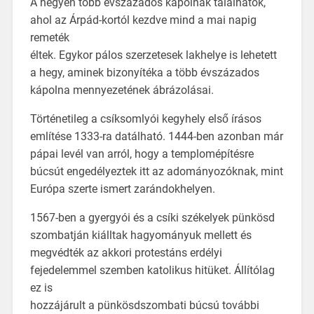
A hegyen több évszázados kápolnák találhatók,
ahol az Árpád-kortól kezdve mind a mai napig
remeték
éltek. Egykor pálos szerzetesek lakhelye is lehetett
a hegy, aminek bizonyítéka a több évszázados
kápolna mennyezetének ábrázolásai.
Történetileg a csíksomlyói kegyhely első írásos
említése 1333-ra datálható. 1444-ben azonban már
pápai levél van arról, hogy a templomépítésre
búcsút engedélyeztek itt az adományozóknak, mint
Európa szerte ismert zarándokhelyen.
1567-ben a gyergyói és a csíki székelyek pünkösd
szombatján kiálltak hagyományuk mellett és
megvédték az akkori protestáns erdélyi
fejedelemmel szemben katolikus hitüket. Állítólag
ez is
hozzájárult a pünkösdszombati búcsú további